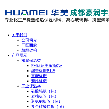
关于我们
公司简介
厂区面貌
组织架构
产品展示
橡塑保温类
FM认证美乐斯0级
华美橡塑B1级
慧能橡塑
新皓橡塑
工业保温类
硅酸铝板（毡）
岩棉板管（毡）
聚氨酯板管（毡）
复合硅酸盐板（毡）