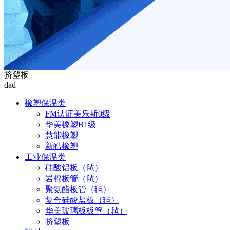
挤塑板
dad
橡塑保温类
FM认证美乐斯0级
华美橡塑B1级
慧能橡塑
新皓橡塑
工业保温类
硅酸铝板（毡）
岩棉板管（毡）
聚氨酯板管（毡）
复合硅酸盐板（毡）
华美玻璃板板管（毡）
挤塑板