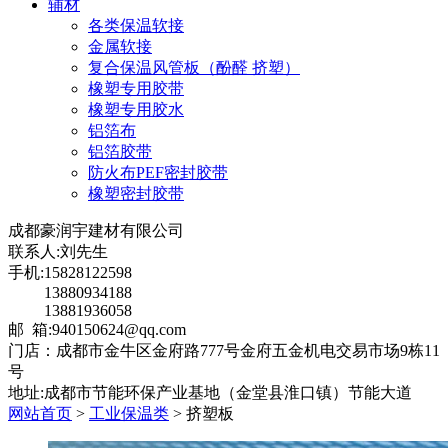
辅材
各类保温软接
金属软接
复合保温风管板（酚醛 挤塑）
橡塑专用胶带
橡塑专用胶水
铝箔布
铝箔胶带
防火布PEF密封胶带
橡塑密封胶带
成都豪润宇建材有限公司
联系人:刘先生
手机:15828122598
13880934188
13881936058
邮 箱:940150624@qq.com
门店：成都市金牛区金府路777号金府五金机电交易市场9栋11
号
地址:成都市节能环保产业基地（金堂县淮口镇）节能大道
网站首页
>
工业保温类
> 挤塑板