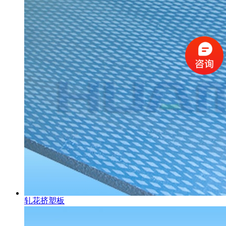
轧花挤塑板