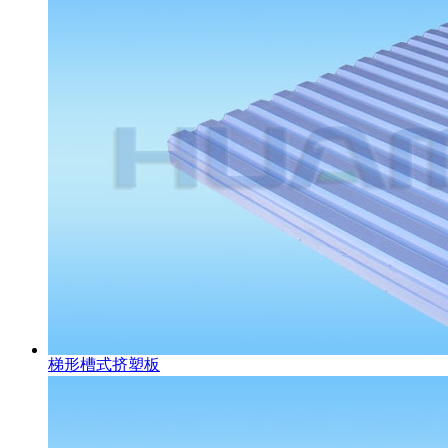
梯形槽式挤塑板