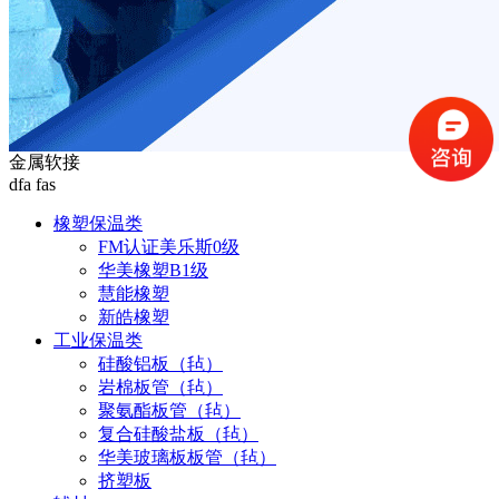
金属软接
dfa fas
橡塑保温类
FM认证美乐斯0级
华美橡塑B1级
慧能橡塑
新皓橡塑
工业保温类
硅酸铝板（毡）
岩棉板管（毡）
聚氨酯板管（毡）
复合硅酸盐板（毡）
华美玻璃板板管（毡）
挤塑板