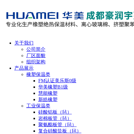
关于我们
公司简介
厂区面貌
组织架构
产品展示
橡塑保温类
FM认证美乐斯0级
华美橡塑B1级
慧能橡塑
新皓橡塑
工业保温类
硅酸铝板（毡）
岩棉板管（毡）
聚氨酯板管（毡）
复合硅酸盐板（毡）