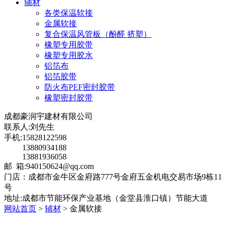
辅材
各类保温软接
金属软接
复合保温风管板（酚醛 挤塑）
橡塑专用胶带
橡塑专用胶水
铝箔布
铝箔胶带
防火布PEF密封胶带
橡塑密封胶带
成都豪润宇建材有限公司
联系人:刘先生
手机:15828122598
13880934188
13881936058
邮 箱:940150624@qq.com
门店：成都市金牛区金府路777号金府五金机电交易市场9栋11
号
地址:成都市节能环保产业基地（金堂县淮口镇）节能大道
网站首页
>
辅材
> 金属软接